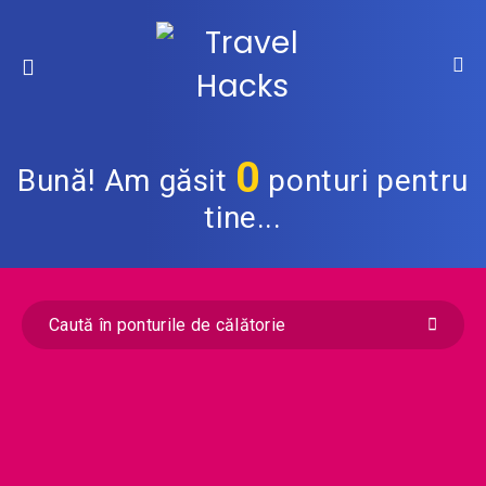
0
Bună! Am găsit
ponturi pentru
tine...