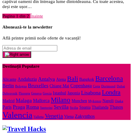
captivat oameni din întreaga lume dintotdeauna. Cu toate acestea,
deși este ușor…
Pagina 1 din 2
Înainte
Abonează-te la newsletter
Află printre primii noile oferte de vacanță!
Destinații Populare
Barcelona
Bali
Antalya
Andaluzia
Alicante
Atena
Bangkok
Bruxelles
Berlin
Copenhaga
Chiang Mai
Bologna
Creta
Dortmund
Dubai
Londra
Lisabona
Istanbul
Japonia
Dubrovnik
Florența
Geneva
Grecia
Milano
Malaga
Mallorca
Madrid
Munchen
Napoli
Mykonos
Osaka
Praga
Roma
Sevilla
Paris
Thasos
Spania
Thailanda
Santorini
Sicilia
Valencia
Veneția
Zakynthos
Viena
Valletta