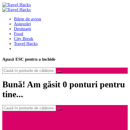
Bilete de avion
Asigurări
Destinații
Food
City Break
Travel Hacks
Apasă
ESC
pentru a închide
Bună! Am găsit
0
ponturi pentru
tine...