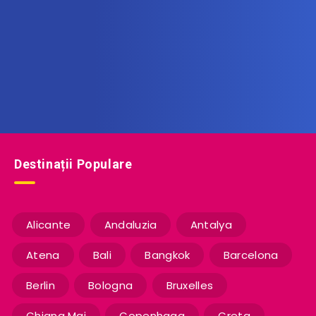
Află printre primii noile oferte de vacanță!
Destinații Populare
Alicante
Andaluzia
Antalya
Atena
Bali
Bangkok
Barcelona
Berlin
Bologna
Bruxelles
Chiang Mai
Copenhaga
Creta