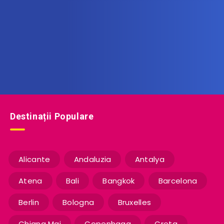
Află printre primii noile oferte de vacanță!
Destinații Populare
Alicante
Andaluzia
Antalya
Atena
Bali
Bangkok
Barcelona
Berlin
Bologna
Bruxelles
Chiang Mai
Copenhaga
Creta