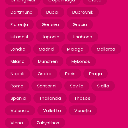
Dortmund
Dubai
Dubrovnik
Florența
Geneva
Grecia
Istanbul
Japonia
Lisabona
Londra
Madrid
Malaga
Mallorca
Milano
Munchen
Mykonos
Napoli
Osaka
Paris
Praga
Roma
Santorini
Sevilla
Sicilia
Spania
Thailanda
Thasos
Valencia
Valletta
Veneția
Viena
Zakynthos