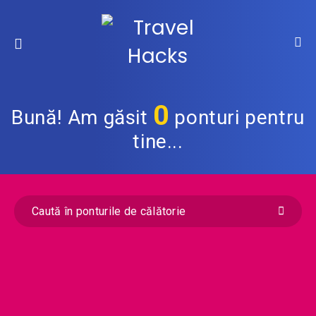
0
Bună! Am găsit
ponturi pentru
tine...