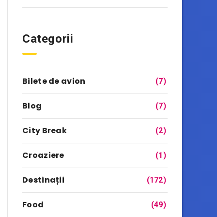
Categorii
Bilete de avion
(7)
Blog
(7)
City Break
(2)
Croaziere
(1)
Destinații
(172)
Food
(49)