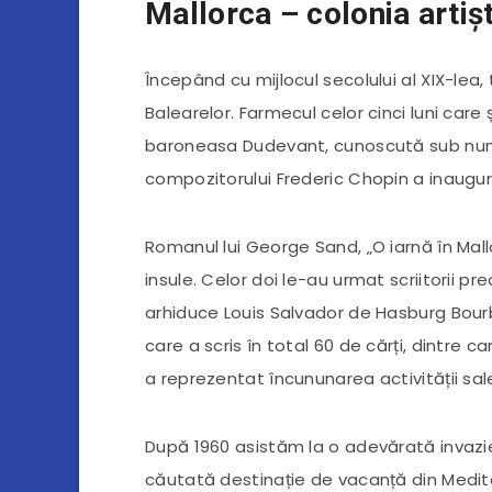
Mallorca – colonia artișt
Începând cu mijlocul secolului al XIX-lea,
Balearelor. Farmecul celor cinci luni car
baroneasa Dudevant, cunoscută sub numel
compozitorului Frederic Chopin a inaugura
Romanul lui George Sand, „O iarnă în Mall
insule. Celor doi le-au urmat scriitorii p
arhiduce Louis Salvador de Hasburg Bourb
care a scris în total 60 de cărți, dintre c
a reprezentat încununarea activității sale
După 1960 asistăm la o adevărată invazie
căutată destinație de vacanță din Mediter