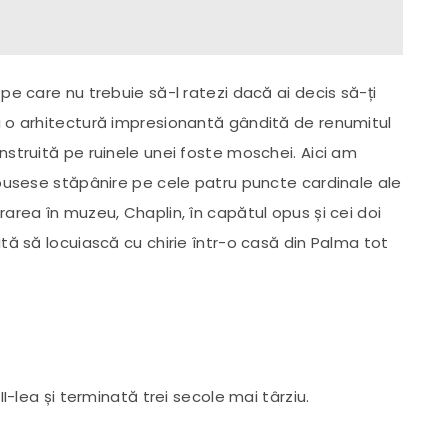
pe care nu trebuie să-l ratezi dacă ai decis să-ți
u o arhitectură impresionantă gândită de renumitul
nstruită pe ruinele unei foste moschei. Aici am
 pusese stăpânire pe cele patru puncte cardinale ale
area în muzeu, Chaplin, în capătul opus și cei doi
tă să locuiască cu chirie într-o casă din Palma tot
II-lea și terminată trei secole mai târziu.