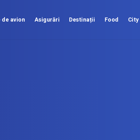
e de avion
Asigurări
Destinații
Food
City