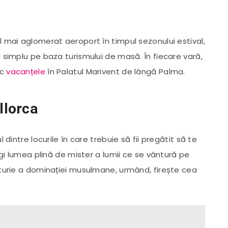
l mai aglomerat aeroport în timpul sezonului estival,
 simplu pe baza turismului de masă. În fiecare vară,
ec
vacanțele
în Palatul Marivent de lângă Palma.
llorca
 dintre locurile în care trebuie să fii pregătit să te
egi lumea plină de mister a lumii ce se vântură pe
rturie a dominației musulmane, urmând, firește cea