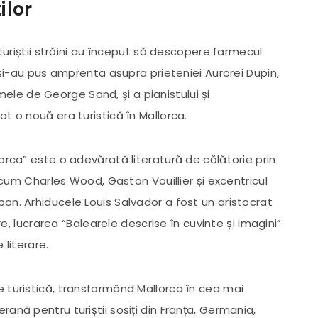
ilor
 turiștii străini au început să descopere farmecul
e și-au pus amprenta asupra prieteniei Aurorei Dupin,
e de George Sand, și a pianistului și
t o nouă era turistică în Mallorca.
orca” este o adevărată literatură de călătorie prin
recum Charles Wood, Gaston Vouillier și excentricul
on. Arhiducele Louis Salvador a fost un aristocrat
are, lucrarea “Balearele descrise în cuvinte și imagini”
 literare.
 turistică, transformând Mallorca în cea mai
ană pentru turiștii sosiți din Franța, Germania,