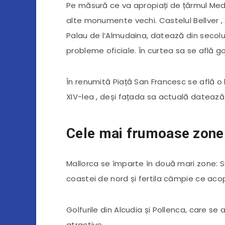
Pe măsură ce va apropiați de țărmul Medit
alte monumente vechi. Castelul Bellver , s
Palau de l’Almudaina, datează din secolul 
probleme oficiale. În curtea sa se află g
În renumită Piață San Francesc se află o 
XIV-lea , deși fațada sa actuală datează de
Cele mai frumoase zone
Mallorca se împarte în două mari zone: 
coastei de nord și fertila câmpie ce acope
Golfurile din Alcudia și Pollenca, care se
atractive.