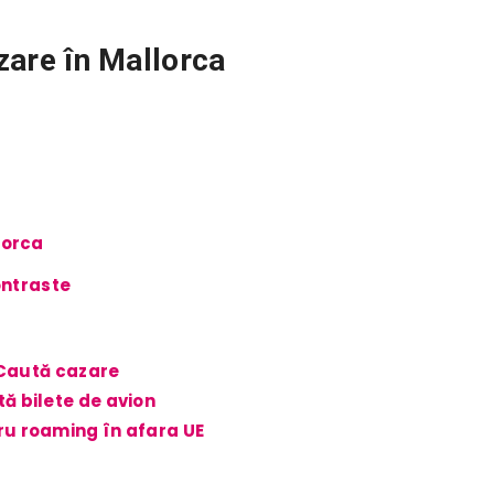
zare în Mallorca
lorca
ontraste
Caută cazare
ă bilete de avion
u roaming în afara UE