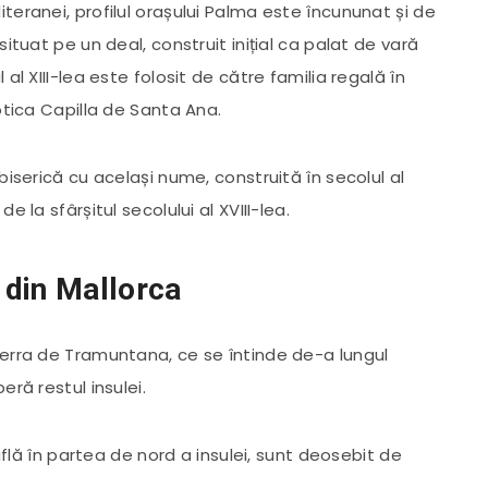
eranei, profilul orașului Palma este încununat și de
ituat pe un deal, construit inițial ca palat de vară
al XIII-lea este folosit de către familia regală în
otica Capilla de Santa Ana.
biserică cu același nume, construită în secolul al
 la sfârșitul secolului al XVIII-lea.
 din Mallorca
Serra de Tramuntana, ce se întinde de-a lungul
ră restul insulei.
 află în partea de nord a insulei, sunt deosebit de