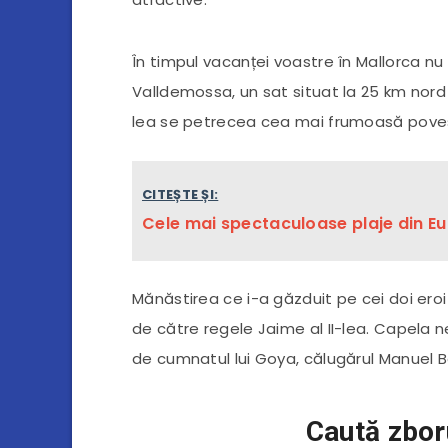
În timpul vacanței voastre în Mallorca nu 
Valldemossa, un sat situat la 25 km nord d
lea se petrecea cea mai frumoasă povest
CITEȘTE ȘI:
Cele mai spectaculoase plaje din E
Mănăstirea ce i-a găzduit pe cei doi eroi 
de către regele Jaime al II-lea. Capela 
de cumnatul lui Goya, călugărul Manuel 
Caută zbor