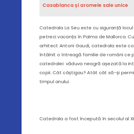
Casablanca și aromele sale unice
Catedrala La Seu este cu siguranță locul 
petreci vacanța în Palma de Mallorca. C
arhitect Antoni Gaudi, catedrala este co
întâlnit o întreagă familie de români ce
catedralei: văduva neagră așezată la intr
copii. Cât câștigau? Atât cât să-și permi
timpul anului.
Catedrala a fost începută în secolul al XI