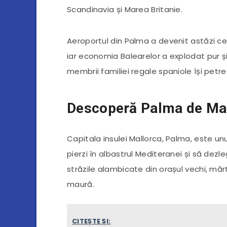
Scandinavia și Marea Britanie.
Aeroportul din Palma a devenit astăzi ce
iar economia Balearelor a explodat pur și
membrii familiei regale spaniole își petr
Descoperă Palma de Ma
Capitala insulei Mallorca, Palma, este unul
pierzi în albastrul Mediteranei și să dezl
străzile alambicate din orașul vechi, mă
maură.
CITEȘTE ȘI: