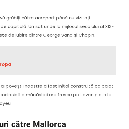
vă grăbiți către aeroport până nu vizitați
e capitală. Un sat unde la mijlocul secolului al XIX-
e de iubire dintre George Sand și Chopin.
uropa
ai poveștii noastre a fost inițial construită ca palat
neoclasică a mănăstirii are fresce pe tavan pictate
Bayeu.
uri către Mallorca