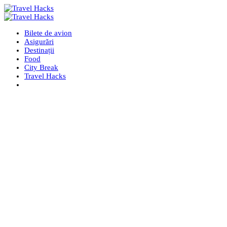
Bilete de avion
Asigurări
Destinații
Food
City Break
Travel Hacks