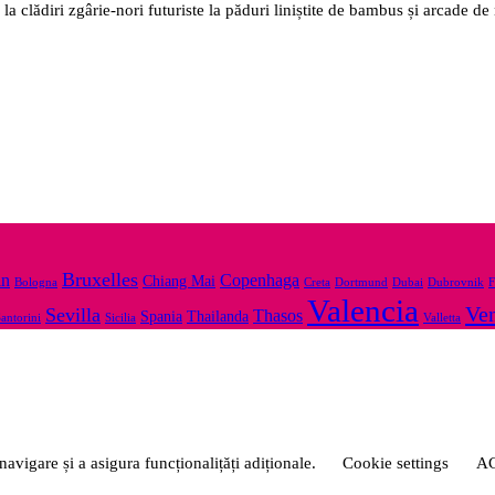
 la clădiri zgârie-nori futuriste la păduri liniștite de bambus și arcade 
Bruxelles
in
Copenhaga
Chiang Mai
Bologna
Creta
Dortmund
Dubai
Dubrovnik
F
Valencia
Ven
Sevilla
Thasos
Spania
Thailanda
antorini
Sicilia
Valletta
avigare și a asigura funcționalițăți adiționale.
Cookie settings
A