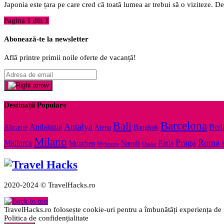
Japonia este țara pe care cred că toată lumea ar trebui să o viziteze. De
Pagina 1 din 1
Abonează-te la newsletter
Află printre primii noile oferte de vacanță!
Destinații Populare
Barcelona
Bali
Antalya
Andaluzia
Berl
Alicante
Atena
Bangkok
Milano
Praga
Roma
Mallorca
Paris
Munchen
Napoli
Mykonos
Osaka
S
2020-2024 © TravelHacks.ro
TravelHacks.ro folosește cookie-uri pentru a îmbunătăți experiența de n
Politica de confidențialitate