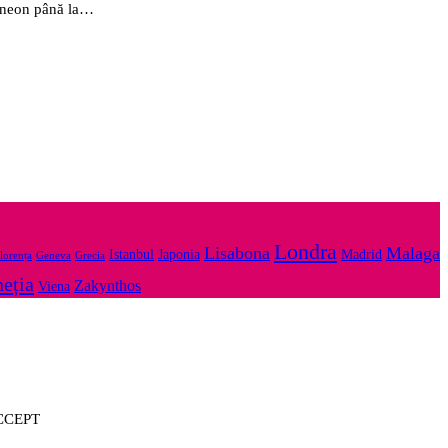
de neon până la…
Londra
Lisabona
Malaga
Istanbul
Japonia
Madrid
lorența
Geneva
Grecia
eția
Zakynthos
Viena
CCEPT