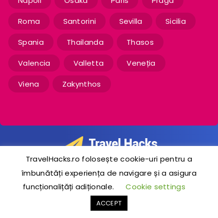
Napoli
Osaka
Paris
Praga
Roma
Santorini
Sevilla
Sicilia
Spania
Thailanda
Thasos
Valencia
Valletta
Veneția
Viena
Zakynthos
TravelHacks.ro folosește cookie-uri pentru a
îmbunătăți experiența de navigare și a asigura
2020-2024 © TravelHacks.ro
funcționalițăți adiționale.
Cookie settings
ACCEPT