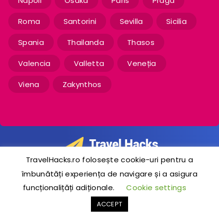
Napoli
Osaka
Paris
Praga
Roma
Santorini
Sevilla
Sicilia
Spania
Thailanda
Thasos
Valencia
Valletta
Veneția
Viena
Zakynthos
TravelHacks.ro folosește cookie-uri pentru a
îmbunătăți experiența de navigare și a asigura
2020-2024 © TravelHacks.ro
funcționalițăți adiționale.
Cookie settings
ACCEPT