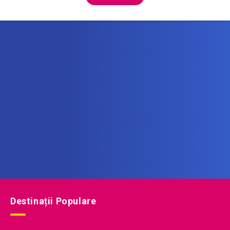
Abonează-te la newsletter
Află printre primii noile oferte de vacanță!
Destinații Populare