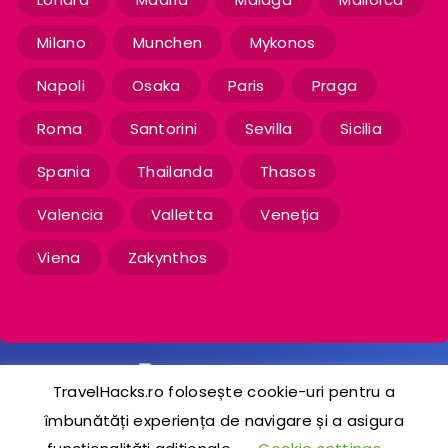
Milano
Munchen
Mykonos
Napoli
Osaka
Paris
Praga
Roma
Santorini
Sevilla
Sicilia
Spania
Thailanda
Thasos
Valencia
Valletta
Veneția
Viena
Zakynthos
TravelHacks.ro folosește cookie-uri pentru a
îmbunătăți experiența de navigare și a asigura
2020-2024 © TravelHacks.ro