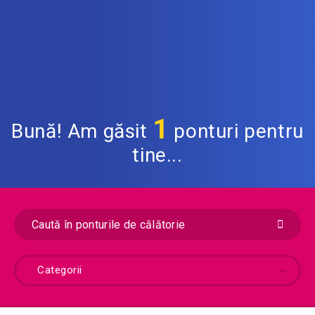
1
Bună! Am găsit
ponturi pentru
tine...
Categorii