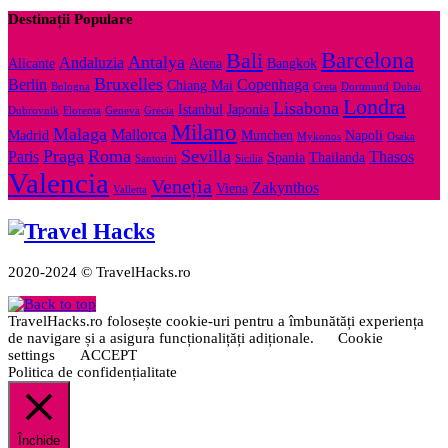
Destinații Populare
Barcelona
Bali
Antalya
Andaluzia
Alicante
Atena
Bangkok
Bruxelles
Berlin
Copenhaga
Chiang Mai
Bologna
Creta
Dortmund
Dubai
Londra
Lisabona
Istanbul
Japonia
Dubrovnik
Florența
Geneva
Grecia
Milano
Malaga
Mallorca
Madrid
Munchen
Napoli
Mykonos
Osaka
Praga
Roma
Sevilla
Paris
Thasos
Spania
Thailanda
Santorini
Sicilia
Valencia
Veneția
Zakynthos
Viena
Valletta
2020-2024 © TravelHacks.ro
TravelHacks.ro folosește cookie-uri pentru a îmbunătăți experiența
de navigare și a asigura funcționalițăți adiționale.
Cookie
settings
ACCEPT
Politica de confidențialitate
Închide