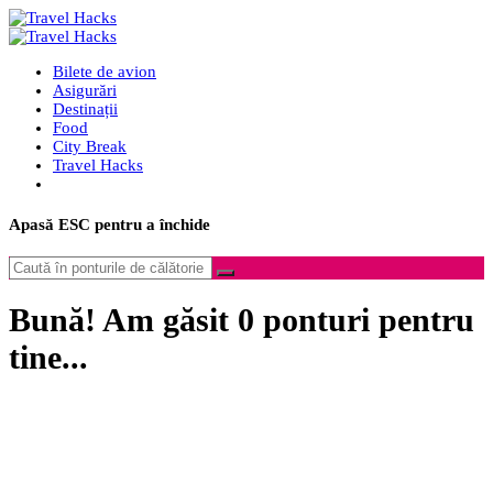
Bilete de avion
Asigurări
Destinații
Food
City Break
Travel Hacks
Apasă
ESC
pentru a închide
Bună! Am găsit
0
ponturi pentru
tine...