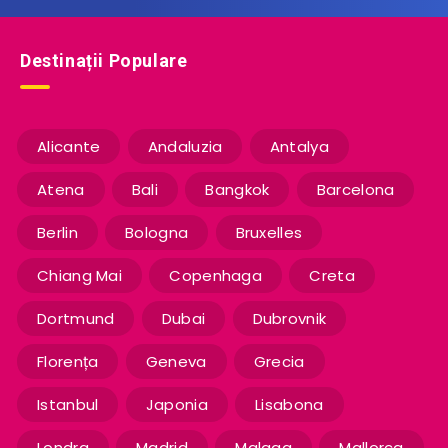
Destinații Populare
Alicante
Andaluzia
Antalya
Atena
Bali
Bangkok
Barcelona
Berlin
Bologna
Bruxelles
Chiang Mai
Copenhaga
Creta
Dortmund
Dubai
Dubrovnik
Florența
Geneva
Grecia
Istanbul
Japonia
Lisabona
Londra
Madrid
Malaga
Mallorca