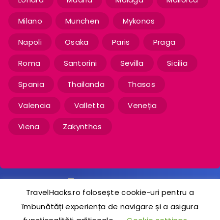
Milano
Munchen
Mykonos
Napoli
Osaka
Paris
Praga
Roma
Santorini
Sevilla
Sicilia
Spania
Thailanda
Thasos
Valencia
Valletta
Veneția
Viena
Zakynthos
TravelHacks.ro folosește cookie-uri pentru a
îmbunătăți experiența de navigare și a asigura
2020-2024 © TravelHacks.ro