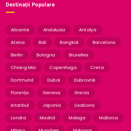
Destinații Populare
Alicante
Andaluzia
Antalya
Atena
Bali
Bangkok
Barcelona
Berlin
Bologna
Bruxelles
Chiang Mai
Copenhaga
Creta
Dortmund
Dubai
Dubrovnik
Florența
Geneva
Grecia
Istanbul
Japonia
Lisabona
Londra
Madrid
Malaga
Mallorca
Milano
Munchen
Mykonos