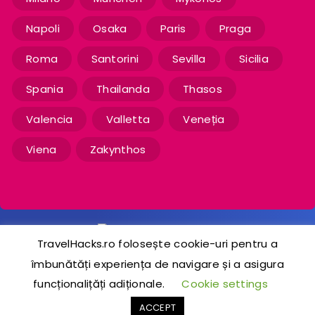
Napoli
Osaka
Paris
Praga
Roma
Santorini
Sevilla
Sicilia
Spania
Thailanda
Thasos
Valencia
Valletta
Veneția
Viena
Zakynthos
TravelHacks.ro folosește cookie-uri pentru a
îmbunătăți experiența de navigare și a asigura
2020-2024 © TravelHacks.ro
funcționalițăți adiționale.
Cookie settings
ACCEPT