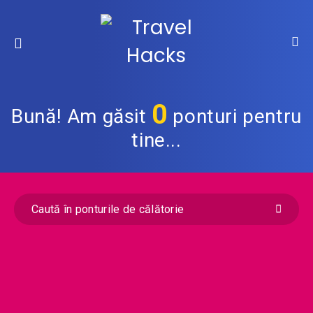
0
Bună! Am găsit
ponturi pentru
tine...