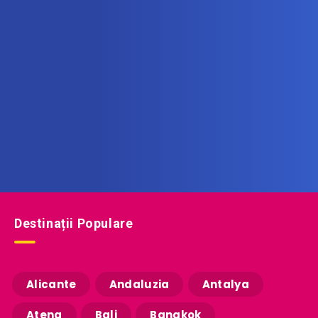
Abonează-te la newsletter
Află printre primii noile oferte de vacanță!
Destinații Populare
Alicante
Andaluzia
Antalya
Atena
Bali
Bangkok