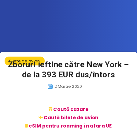
Bilete de avion
Zboruri ieftine către New York –
de la 393 EUR dus/întors
2 Martie 2020
Caută cazare
Caută bilete de avion
eSIM pentru roaming în afara UE