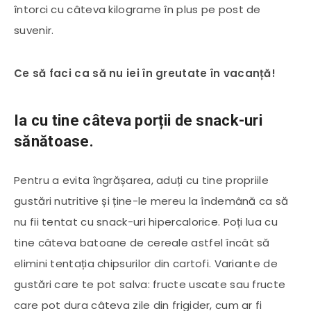
întorci cu câteva kilograme în plus pe post de
suvenir.
Ce să faci ca să nu iei în greutate în vacanță!
Ia cu tine câteva porții de snack-uri
sănătoase.
Pentru a evita îngrășarea, aduți cu tine propriile
gustări nutritive și ține-le mereu la îndemână ca să
nu fii tentat cu snack-uri hipercalorice. Poți lua cu
tine câteva batoane de cereale astfel încât să
elimini tentația chipsurilor din cartofi. Variante de
gustări care te pot salva: fructe uscate sau fructe
care pot dura câteva zile din frigider, cum ar fi