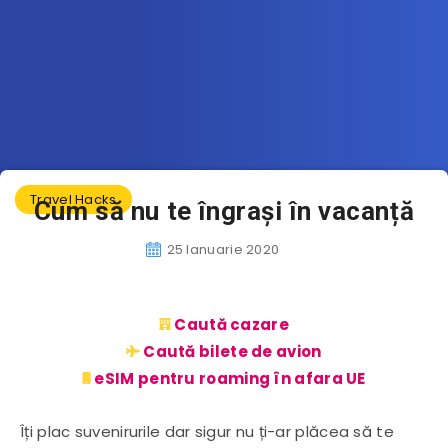
Travel Hacks
Cum să nu te îngrași în vacanță
25 Ianuarie 2020
Caută cazare
Caută bilete de avion
eSIM pentru roaming în afara UE
Îți plac suvenirurile dar sigur nu ți-ar plăcea să te