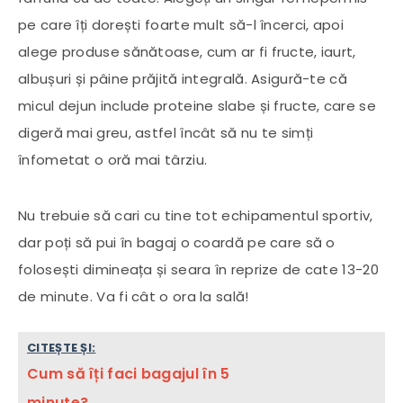
pe care îți dorești foarte mult să-l încerci, apoi
alege produse sănătoase, cum ar fi fructe, iaurt,
albușuri și pâine prăjită integrală. Asigură-te că
micul dejun include proteine ​​slabe și fructe, care se
digeră mai greu, astfel încât să nu te simți
înfometat o oră mai târziu.
Nu trebuie să cari cu tine tot echipamentul sportiv,
dar poți să pui în bagaj o coardă pe care să o
folosești dimineața și seara în reprize de cate 13-20
de minute. Va fi cât o ora la sală!
CITEȘTE ȘI:
Cum să îți faci bagajul în 5
minute?