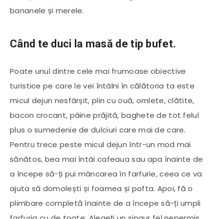
bananele și merele.
Când te duci la masă de tip bufet.
Poate unul dintre cele mai frumoase obiective
turistice pe care le vei întâlni în călătoria ta este
micul dejun nesfârșit, plin cu ouă, omlete, clătite,
bacon crocant, pâine prăjită, baghete de tot felul
plus o sumedenie de dulciuri care mai de care.
Pentru trece peste micul dejun într-un mod mai
sănătos, bea mai întâi cafeaua sau apa înainte de
a începe să-ți pui mâncarea în farfurie, ceea ce va
ajuta să domolești și foamea și pofta. Apoi, fă o
plimbare completă înainte de a începe să-ți umpli
farfuria cu de toate. Alegeți un singur fel nepermis