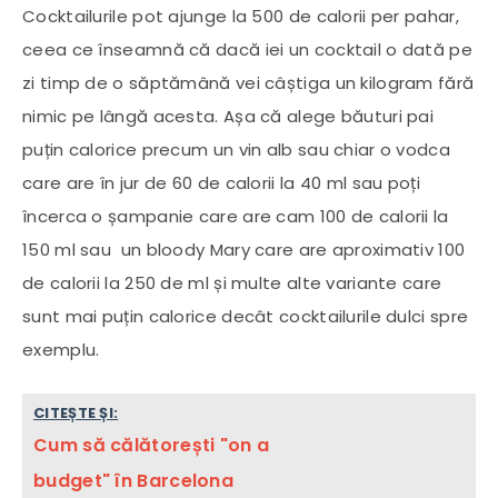
Cocktailurile pot ajunge la 500 de calorii per pahar,
ceea ce înseamnă că dacă iei un cocktail o dată pe
zi timp de o săptămână vei câștiga un kilogram fără
nimic pe lângă acesta. Așa că alege băuturi pai
puțin calorice precum un vin alb sau chiar o vodca
care are în jur de 60 de calorii la 40 ml sau poți
încerca o șampanie care are cam 100 de calorii la
150 ml sau un bloody Mary care are aproximativ 100
de calorii la 250 de ml și multe alte variante care
sunt mai puțin calorice decât cocktailurile dulci spre
exemplu.
CITEȘTE ȘI:
Cum să călătorești "on a
budget" în Barcelona