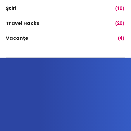
Știri
(10)
Travel Hacks
(20)
Vacanțe
(4)
Abonează-te la newsletter
Află printre primii noile oferte de vacanță!