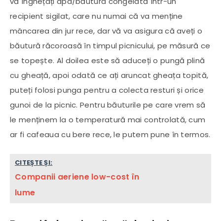
vă înghețați apa/băutura congelată într-un
recipient sigilat, care nu numai că va menține
mâncarea din jur rece, dar vă va asigura că aveți o
băutură răcoroasă în timpul picnicului, pe măsură ce
se topește. Al doilea este să aduceți o pungă plină
cu gheață, apoi odată ce ați aruncat gheața topită,
puteți folosi punga pentru a colecta resturi și orice
gunoi de la picnic. Pentru băuturile pe care vrem să
le menținem la o temperatură mai controlată, cum
ar fi cafeaua cu bere rece, le putem pune în termos.
CITEȘTE ȘI:
Companii aeriene low-cost în
lume