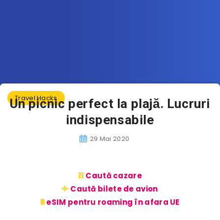
Travel Hacks
Un picnic perfect la plajă. Lucruri
indispensabile
29 Mai 2020
Caută cazare
Caută bilete de avion
eSIM pentru roaming în afara UE