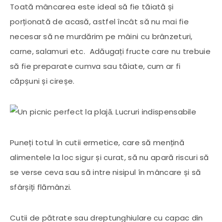
Toată mâncarea este ideal să fie tăiată și
porționată de acasă, astfel încât să nu mai fie
necesar să ne murdărim pe mâini cu brânzeturi,
carne, salamuri etc. Adăugați fructe care nu trebuie
să fie preparate cumva sau tăiate, cum ar fi
căpșuni și cireșe.
Puneți totul în cutii ermetice, care să mențină
alimentele la loc sigur și curat, să nu apară riscuri să
se verse ceva sau să intre nisipul în mâncare și să
sfârșiți flămânzi.
Cutii de pătrate sau dreptunghiulare cu capac din