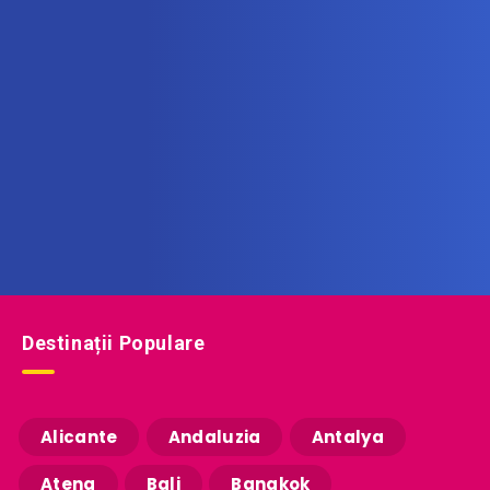
Abonează-te la newsletter
Află printre primii noile oferte de vacanță!
Destinații Populare
Alicante
Andaluzia
Antalya
Atena
Bali
Bangkok