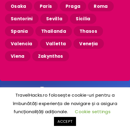
Osaka
Paris
Praga
Roma
Santorini
Sevilla
Sicilia
Spania
Thailanda
Thasos
Valencia
Valletta
Veneția
Viena
Zakynthos
TravelHacks.ro folosește cookie-uri pentru a
îmbunătăți experiența de navigare și a asigura
2020-2024 © TravelHacks.ro
funcționalițăți adiționale.
Cookie settings
ACCEPT