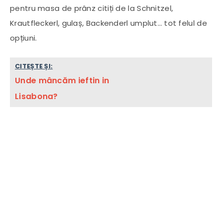
pentru masa de prânz citiți de la Schnitzel,
Krautfleckerl, gulaș, Backenderl umplut… tot felul de
opțiuni.
CITEȘTE ȘI:
Unde mâncăm ieftin in
Lisabona?