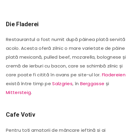
Die Fladerei
Restaurantul a fost numit după pâinea plată servită
acolo. Acesta oferă zilnic o mare varietate de pâine
plată mexicană, pulled beef, mozarella, bolognese și
cremă de ierburi cu bacon, care se schimbă zilnic și
care poate fi citită în avans pe site-ul lor.
Fladereien
există între timp pe
Salzgries
, în
Berggasse
și
Mittersteig
.
Cafe Votiv
Pentru toți amatorii de mâncare ieftină și ai