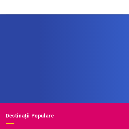
Abonează-te la newsletter
Află printre primii noile oferte de vacanță!
Destinații Populare