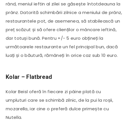
rând, meniul ieftin al zilei se găsește întotdeauna la
prânz. Datorită schimbării zilnice a meniului de prânz,
restaurantele pot, de asemenea, să stabilească un
preț scăzut și să ofere clienților o mâncare ieftină,
dar totuși bună. Pentru +/- 5 euro obțineți la
următoarele restaurante un fel principal bun, dacă
luați și o băutură, rămâneți în orice caz sub 10 euro.
Kolar – Flatbread
Kolar Beisl oferă în fiecare zi pâine plată cu
umpluturi care se schimbă zilnic, de la pui la roșii,
mozarella, iar cine o preferă dulce primește cu
Nutella.