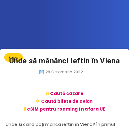
Food
Unde să mănânci ieftin în Viena
28 Octombrie 2022
Caută cazare
Caută bilete de avion
eSIM pentru roaming în afara UE
Unde și când poți mânca ieftin în Viena? În primul