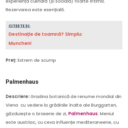
experiență culinară (și socială) foarte intimă.
Rezervarea este esențială.
CITEȘTE ȘI:
Destinație de toamnă? Simplu:
Munchen!
Preț:
Extrem de scump
Palmenhaus
Descriere:
Gradina botanică de renume mondial din
Viena cu vedere la grădinile înalte ale Burggarten,
găzduiește o braserie de zi,
Palmenhaus
. Meniul
este austriac, cu ceva influențe mediteraneene, cu