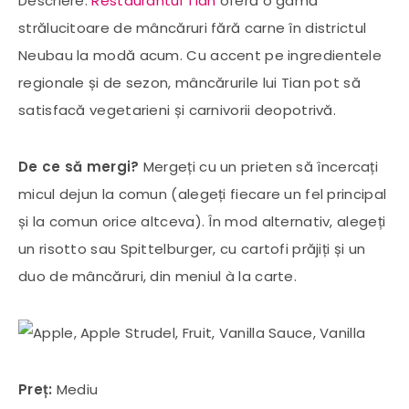
Descriere:
Restaurantul Tian
​​oferă o gamă
strălucitoare de mâncăruri fără carne în districtul
Neubau la modă acum. Cu accent pe ingredientele
regionale și de sezon, mâncărurile lui Tian pot să
satisfacă vegetarieni și carnivorii deopotrivă.
De ce să mergi?
Mergeți cu un prieten să încercați
micul dejun la comun (alegeți fiecare un fel principal
și la comun orice altceva). În mod alternativ, alegeți
un risotto sau Spittelburger, cu cartofi prăjiți și un
duo de mâncăruri, din meniul à la carte.
Preț:
Mediu