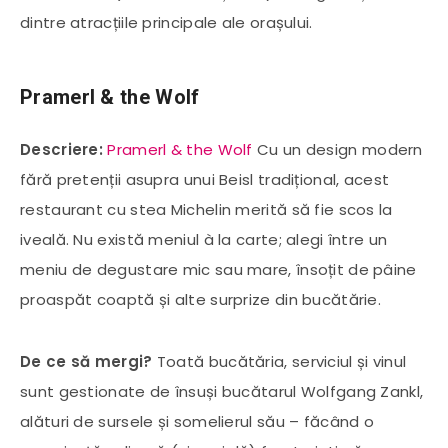
dintre atracțiile principale ale orașului.
Pramerl & the Wolf
Descriere:
Pramerl & the Wolf
Cu un design modern
fără pretenții asupra unui Beisl tradițional, acest
restaurant cu stea Michelin merită să fie scos la
iveală. Nu există meniul à la carte; alegi între un
meniu de degustare mic sau mare, însoțit de pâine
proaspăt coaptă și alte surprize din bucătărie.
De ce să mergi?
Toată bucătăria, serviciul și vinul
sunt gestionate de însuși bucătarul Wolfgang Zankl,
alături de sursele și somelierul său – făcând o