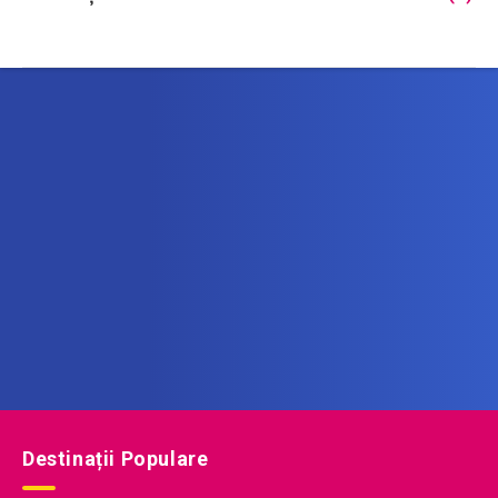
Abonează-te la newsletter
Află printre primii noile oferte de vacanță!
Destinații Populare