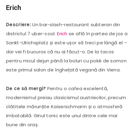
Erich
Descriere:
Un bar-slash-restaurant subteran din
districtul 7 uber-cool.
Erich
se află în partea de jos a
Sankt-Ulrichsplatz și este ușor să treci pe lângă el –
dar vei fi bucuros că nu ai făcut-o. De la tacos
pentru micul dejun până la boluri cu poké de somon
este primul salon de înghețată vegană din Viena.
De ce să mergi?
Pentru o cafea excelentă,
modernismul preiau clasicismul austriecilor, precum
clătitele mărunțite Kaiserschmarrn și o atmosferă
imbatabilă. Ginul tonic este unul dintre cele mai
bune din oraș.