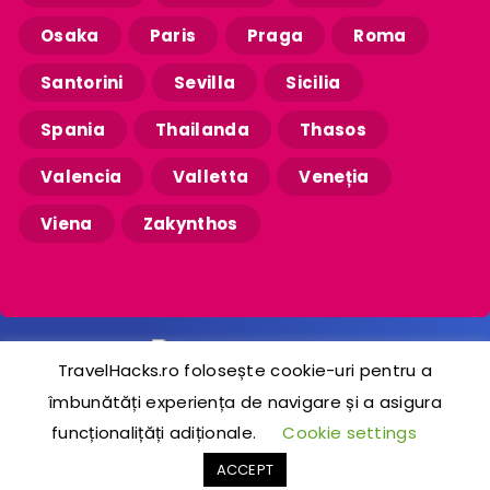
Osaka
Paris
Praga
Roma
Santorini
Sevilla
Sicilia
Spania
Thailanda
Thasos
Valencia
Valletta
Veneția
Viena
Zakynthos
TravelHacks.ro folosește cookie-uri pentru a
îmbunătăți experiența de navigare și a asigura
2020-2024 © TravelHacks.ro
funcționalițăți adiționale.
Cookie settings
ACCEPT