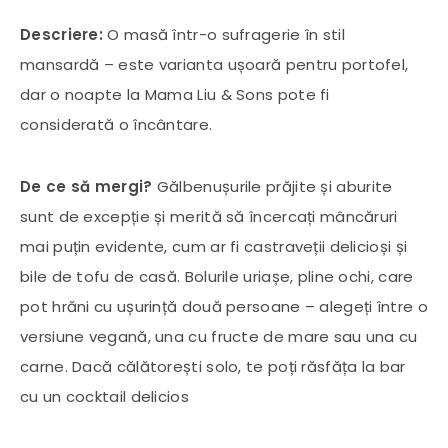
Descriere:
O masă într-o sufragerie în stil
mansardă – este varianta ușoară pentru portofel,
dar o noapte la Mama Liu & Sons pote fi
considerată o încântare.
De ce să mergi?
Gălbenușurile prăjite și aburite
sunt de excepție și merită să încercați mâncăruri
mai puțin evidente, cum ar fi castraveții delicioși și
bile de tofu de casă. Bolurile uriașe, pline ochi, care
pot hrăni cu ușurință două persoane – alegeți între o
versiune vegană, una cu fructe de mare sau una cu
carne. Dacă călătorești solo, te poți răsfăța la bar
cu un cocktail delicios