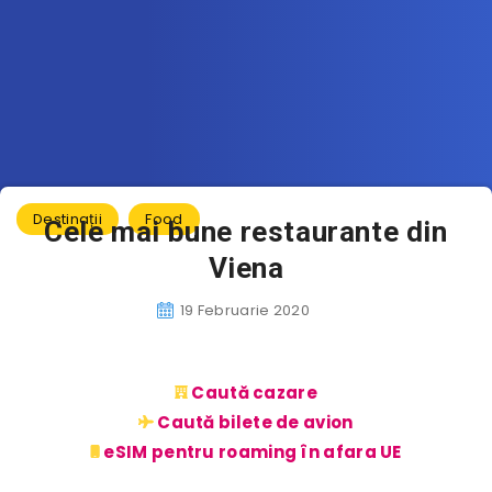
Destinații
Food
Cele mai bune restaurante din
Viena
19 Februarie 2020
Caută cazare
Caută bilete de avion
eSIM pentru roaming în afara UE