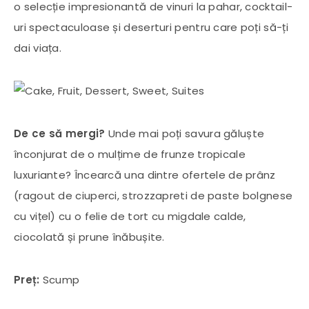
o selecție impresionantă de vinuri la pahar, cocktail-
uri spectaculoase și deserturi pentru care poți să-ți
dai viața.
De ce să mergi?
Unde mai poți savura găluște
înconjurat de o mulțime de frunze tropicale
luxuriante? Încearcă una dintre ofertele de prânz
(ragout de ciuperci, strozzapreti de paste bolgnese
cu vițel) cu o felie de tort cu migdale calde,
ciocolată și prune înăbușite.
Preț:
Scump